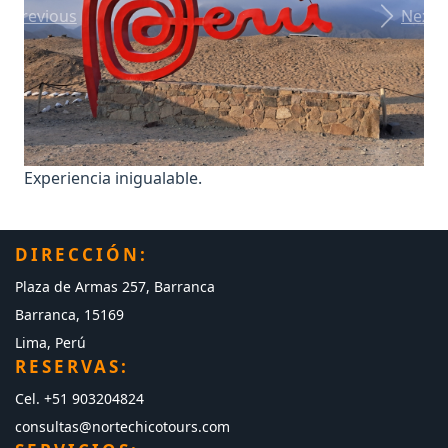
Previous
Next
Experiencia inigualable.
DIRECCIÓN:
Plaza de Armas 257, Barranca
Barranca, 15169
Lima, Perú
RESERVAS:
Cel. +51 903204824
consultas@nortechicotours.com